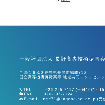
一般社団法人
長野高専技術振興
〒381-8550 長野県長野市徳間716
国立高専機構長野高専 地域共同テクノセンタ
TEL
026-295-7117
(平日10時～15
FAX
026-295-7124
E-mail
nrtc71@nagano-nct.ac.jp
(受