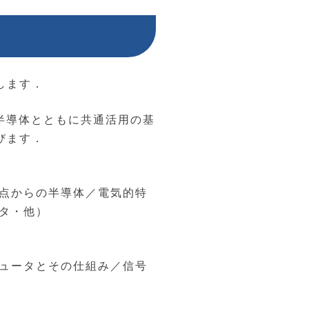
します．
す半導体とともに共通活用の基
びます．
視点からの半導体／電気的特
タ・他）
ピュータとその仕組み／信号