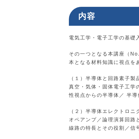
内容
電気工学・電子工学の基礎
その一つとなる本講座（No
本となる材料知識に視点を
（１）半導体と回路素子製
真空・気体・固体電子工学
性視点からの半導体／ 半
（２）半導体エレクトロニ
オペアンプ／論理演算回路
線路の特長とその役割／信