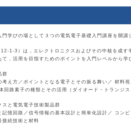
入門学びの場として３つの電気電子基礎入門講座を開講
.12-1-3）は，エレクトロニクスおよびその中核を成
あて，活用を目指すためのポイントを入門レベルから学
品群
の考え方／ポイントとなる電子とその振る舞い／ 材料
導体回路素子の種類とその活用（ダイオード・トランジス
クスと電気電子技術製品群
と記憶回路／信号情報の基本設計と簡単化設計／ コン
号接続技術と材料